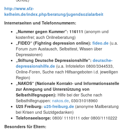
http://www.sfz-
kelheim.de/index.php/beratung/jugendsozialarbeit
Internetseiten und Telefonnummern:
„Nummer gegen Kummer“: 116111
(anonym und
kostenfrei; auch Onlineberatung)
„FIDEO“ (Fighting depression online):
fideo.de
(u.a.
Forum zum Austausch, Selbsttest, Wissen über
Depressionen)
„Stiftung Deutsche Depressionshilfe“:
deutsche-
depressionshilfe.de
(u.a. Infotelefon 0800/3344533,
Online-Foren, Suche nach Hilfsangeboten i.d. jeweiligen
Region)
„NAKOS“ (Nationale Kontakt- und Informationsstelle
zur Anregung und Unterstützung von
Selbsthilfegruppen):
Hilfe bei der Suche nach
Selbsthilfegruppen:
nakos.de
, 030/31018960
U25 Freiburg:
u25-freiburg.de
(anonyme Mailberatung
bei Krisen und Suizidgedanken)
Telefonseelsorge:
0800/ 1110111 oder 0800/1110222
Besonders für Eltern: