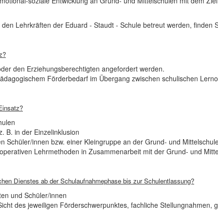
otional-soziale Entwicklung an Grund- und Mittelschulen mit dem Ziel
den Lehrkräften der Eduard - Staudt - Schule betreut werden, finden 
z?
der den Erziehungsberechtigten angefordert werden.
erpädagogischem Förderbedarf im Übergang zwischen schulischen Lerno
Einsatz?
hulen
. B. in der Einzelinklusion
n Schüler/innen bzw. einer Kleingruppe an der Grund- und Mittelschul
kooperativen Lehrmethoden in Zusammenarbeit mit der Grund- und Mittel
chen Dienstes ab der Schulaufnahmephase bis zur Schulentlassung?
ten und Schüler/innen
Sicht des jeweiligen Förderschwerpunktes, fachliche Stellungnahmen,