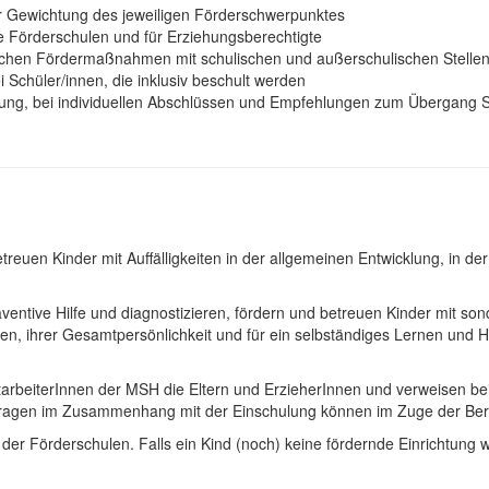
r Gewichtung des jeweiligen Förderschwerpunktes
re Förderschulen und für Erziehungsberechtigte
chen Fördermaßnahmen mit schulischen und außerschulischen Stellen
 Schüler/innen, die inklusiv beschult werden
anung, bei individuellen Abschlüssen und Empfehlungen zum Übergang 
treuen Kinder mit Auffälligkeiten in der allgemeinen Entwicklung, in d
ventive Hilfe und diagnostizieren, fördern und betreuen Kinder mit s
iten, ihrer Gesamtpersönlichkeit und für ein selbständiges Lernen un
tarbeiterInnen der MSH die Eltern und ErzieherInnen und verweisen bei
ragen im Zusammenhang mit der Einschulung können im Zuge der Bera
der Förderschulen. Falls ein Kind (noch) keine fördernde Einrichtung 