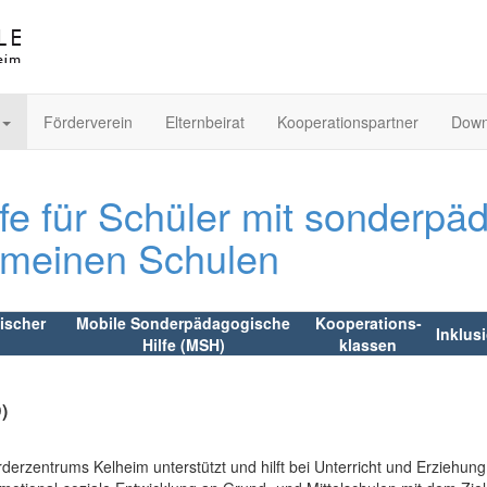
Förderverein
Elternbeirat
Kooperationspartner
Down
lfe für Schüler mit sonderp
emeinen Schulen
ischer
Mobile Sonderpädagogische
Kooperations-
Inklus
Hilfe (MSH)
klassen
)
erzentrums Kelheim unterstützt und hilft bei Unterricht und Erziehu