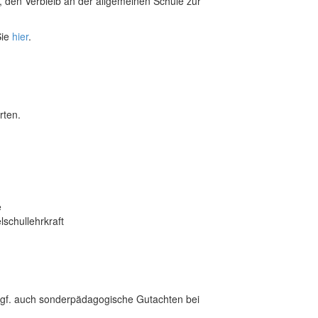
, den Verbleib an der allgemeinen Schule zur
Sie
hier
.
rten.
e
schullehrkraft
 ggf. auch sonderpädagogische Gutachten bei