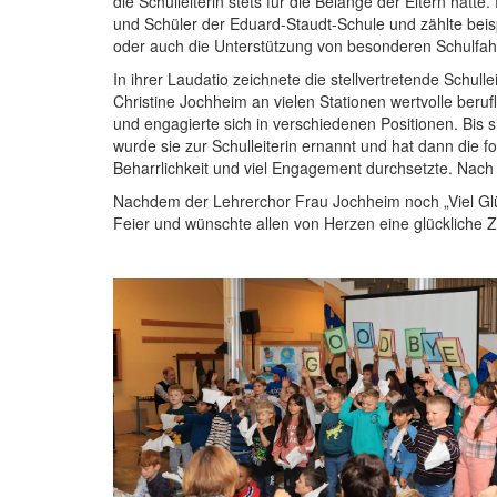
die Schulleiterin stets für die Belange der Eltern ha
und Schüler der Eduard-Staudt-Schule und zählte bei
oder auch die Unterstützung von besonderen Schulfahr
In ihrer Laudatio zeichnete die stellvertretende Sch
Christine Jochheim an vielen Stationen wertvolle beruf
und engagierte sich in verschiedenen Positionen. Bis 
wurde sie zur Schulleiterin ernannt und hat dann die f
Beharrlichkeit und viel Engagement durchsetzte. Nach
Nachdem der Lehrerchor Frau Jochheim noch „Viel Glüc
Feier und wünschte allen von Herzen eine glückliche 