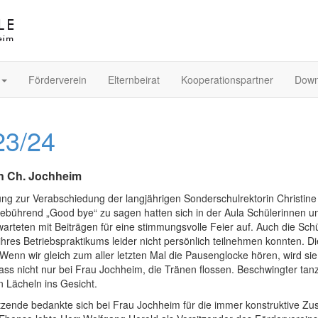
Förderverein
Elternbeirat
Kooperationspartner
Down
23/24
in Ch. Jochheim
adung zur Verabschiedung der langjährigen Sonderschulrektorin Christ
ebührend „Good bye“ zu sagen hatten sich in der Aula Schülerinnen und
arteten mit Beiträgen für eine stimmungsvolle Feier auf. Auch die Sch
res Betriebspraktikums leider nicht persönlich teilnehmen konnten. Die
„Wenn wir gleich zum aller letzten Mal die Pausenglocke hören, wird si
s nicht nur bei Frau Jochheim, die Tränen flossen. Beschwingter tan
 Lächeln ins Gesicht.
sitzende bedankte sich bei Frau Jochheim für die immer konstruktive Zu