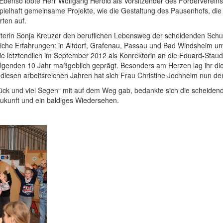
tte. Ebenso lobte Herr Wolfgang Herold als Vorsitzender des Förderver
spielhaft gemeinsame Projekte, wie die Gestaltung des Pausenhofs, 
ten auf.
ulleiterin Sonja Kreuzer den beruflichen Lebensweg der scheidenden Sc
liche Erfahrungen: in Altdorf, Grafenau, Passau und Bad Windsheim unte
sie letztendlich im September 2012 als Konrektorin an die Eduard-Staud
olgenden 10 Jahr maßgeblich geprägt. Besonders am Herzen lag ihr die d
 diesen arbeitsreichen Jahren hat sich Frau Christine Jochheim nun d
k und viel Segen“ mit auf dem Weg gab, bedankte sich die scheidende
Zukunft und ein baldiges Wiedersehen.