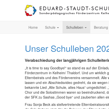
Home
Schule
Schulleben
Beratung
Unser Schulleben 20
Verabschiedung der langjährigen Schulleiter
„It is time to say Goodbye!“ so stand es auf der Einl
Förderzentrum in Kelheim/ Thaldorf. Und um wirklich g
Elternbeirats und des Fördervereins versammelt. Alle w
lassen und ein Abschiedsvideo gedreht, da sie wegen ih
bekannte Lied „Alte Schule, altes Haus“ umgedichtet: 
Chor und die Solostimmen waren so beeindruckend, das
der SFK zu Sashas „Good bye“ und zauberten allen ein
Frau Sonja Beck als stellvertretende Elternbeiratsvor