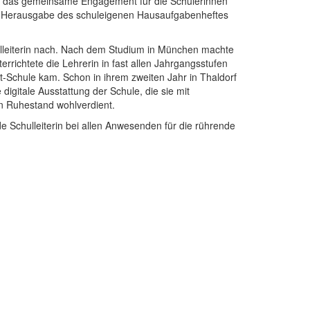
eins das gemeinsame Engagement für die Schülerinnen
die Herausgabe des schuleigenen Hausaufgabenheftes
hulleiterin nach. Nach dem Studium in München machte
rrichtete die Lehrerin in fast allen Jahrgangsstufen
t-Schule kam. Schon in ihrem zweiten Jahr in Thaldorf
igitale Ausstattung der Schule, die sie mit
en Ruhestand wohlverdient.
 Schulleiterin bei allen Anwesenden für die rührende